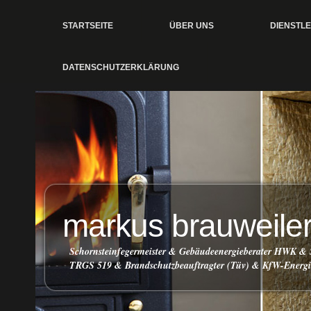
STARTSEITE
ÜBER UNS
DIENSTL
DATENSCHUTZERKLÄRUNG
markus brauweile
Schornsteinfegermeister & Gebäudeenergieberater HWK & 
TRGS 519 & Brandschutzbeauftragter (Tüv) & KfW-Energie