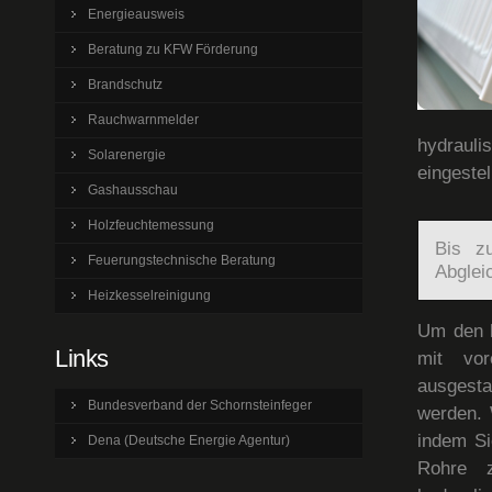
Energieausweis
Beratung zu KFW Förderung
Brandschutz
Rauchwarnmelder
hydrauli
Solarenergie
eingestel
Gashausschau
Holzfeuchtemessung
Bis z
Feuerungstechnische Beratung
Abglei
Heizkesselreinigung
Um den h
Links
mit vor
ausgesta
Bundesverband der Schornsteinfeger
werden. 
indem Si
Dena (Deutsche Energie Agentur)
Rohre z